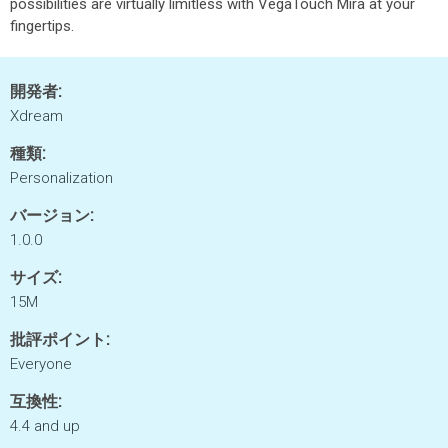
possibilities are virtually limitless with VegaTouch Mira at your
fingertips.
開発者:
Xdream
種類:
Personalization
バージョン:
1.0.0
サイズ:
15M
批評ポイント:
Everyone
互換性:
4.4 and up