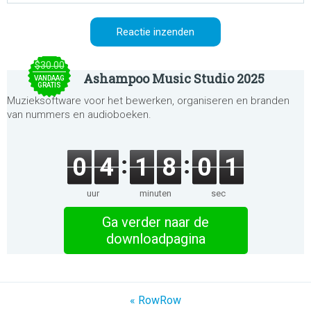
$30.00
Ashampoo Music Studio 2025
VANDAAG
GRATIS
Muzieksoftware voor het bewerken, organiseren en branden
van nummers en audioboeken.
0
4
1
8
0
1
uur
minuten
sec
Ga verder naar de
downloadpagina
« RowRow