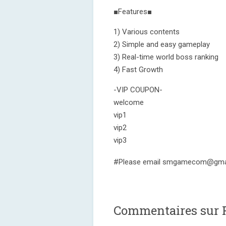
■Features■
1) Various contents
2) Simple and easy gameplay
3) Real-time world boss ranking
4) Fast Growth
-VIP COUPON-
welcome
vip1
vip2
vip3
#Please email smgamecom@gmail.c
Commentaires sur P