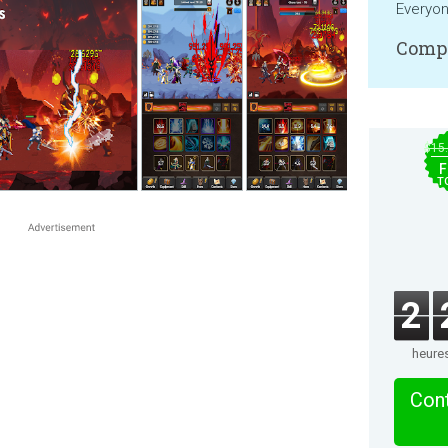
Everyo
Compa
$15
F
T
2
heure
Cont