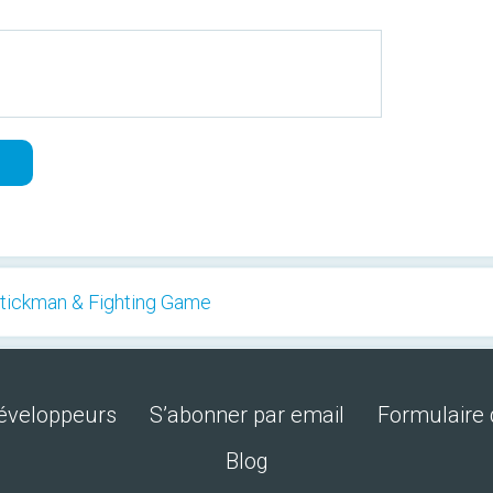
tickman & Fighting Game
développeurs
S’abonner par email
Formulaire 
Blog