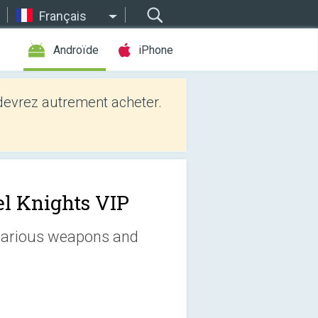
Français
Androïde
iPhone
evrez autrement acheter.
el Knights VIP
 various weapons and