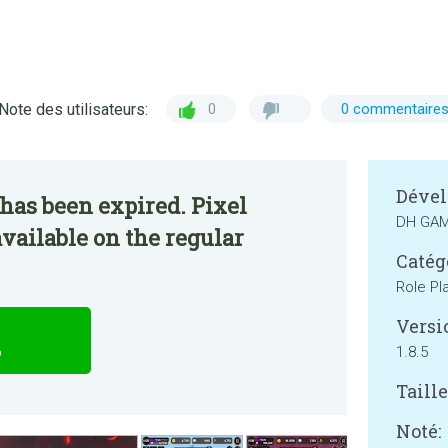
Note des utilisateurs:
0
0 commentaire
Dével
has been expired. Pixel
DH GA
vailable on the regular
Catég
Role Pl
Versi
1.8.5
P
Taille
Noté: