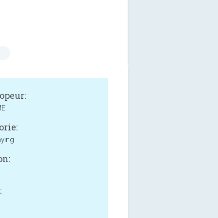
s
opeur:
ME
orie:
aying
on:
: