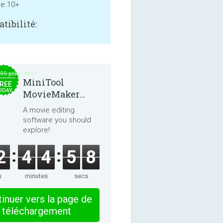
ne 10+
tibilité:
.99 per month
MiniTool
REE
ODAY
MovieMaker
8.8.0
A movie editing
software you should
explore!
2
4
4
5
8
s
minutes
secs
inuer vers la page de
téléchargement