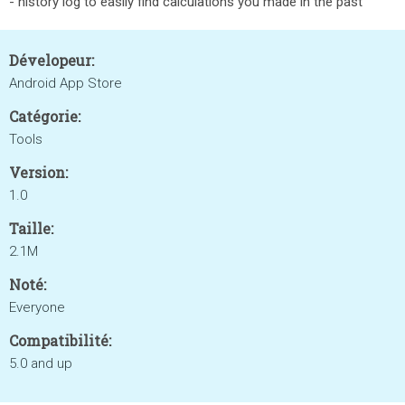
- history log to easily find calculations you made in the past
Dévelopeur:
Android App Store
Catégorie:
Tools
Version:
1.0
Taille:
2.1M
Noté:
Everyone
Compatibilité:
5.0 and up