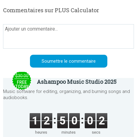
Commentaires sur PLUS Calculator
$30.00
Ashampoo Music Studio 2025
FREE
TODAY
Music software for editing, organizing, and burning songs and
audiobooks.
1
2
5
0
0
1
heures
minutes
secs