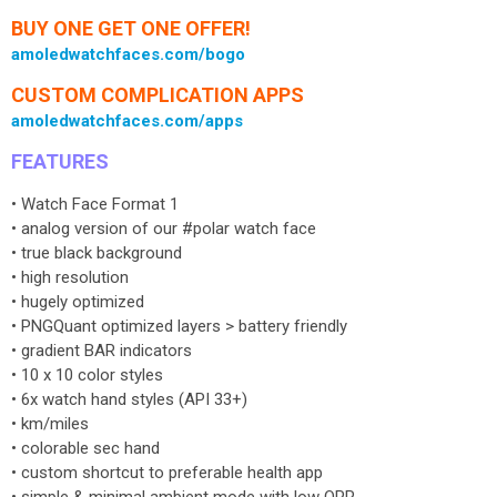
BUY ONE GET ONE OFFER!
amoledwatchfaces.com/bogo
CUSTOM COMPLICATION APPS
amoledwatchfaces.com/apps
FEATURES
• Watch Face Format 1
• analog version of our #polar watch face
• true black background
• high resolution
• hugely optimized
• PNGQuant optimized layers > battery friendly
• gradient BAR indicators
• 10 x 10 color styles
• 6x watch hand styles (API 33+)
• km/miles
• colorable sec hand
• custom shortcut to preferable health app