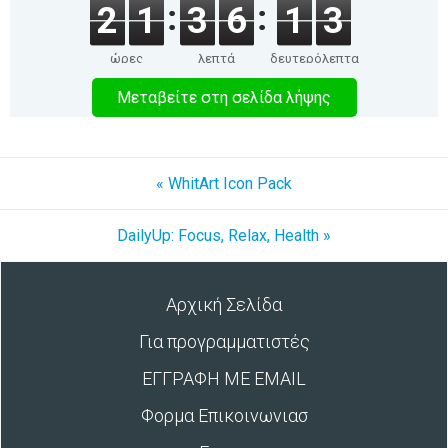
2
1
3
6
1
3
ώρες
λεπτά
δευτερόλεπτα
Μεταβείτε στη σελίδα λήψης
« WhitArt Icon Pack
DailyUp: Focus, Relax, Health »
Αρχική Σελίδα
Για προγραμματιστές
ΕΓΓΡΑΦΗ ΜΕ EMAIL
Φορμα Επικοινωνιασ