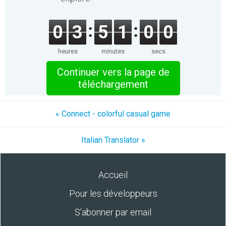
0
3
5
1
0
0
heures
minutes
secs
Continuer vers la page de
téléchargement
« Connect - colorful casual game
Italian Translator »
Accueil
Pour les développeurs
S’abonner par email