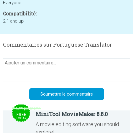
Everyone
Compatibilité:
2.1 and up
Commentaires sur Portuguese Translator
$15.99 per month
MiniTool MovieMaker 8.8.0
FREE
TODAY
A movie editing software you should
explore!