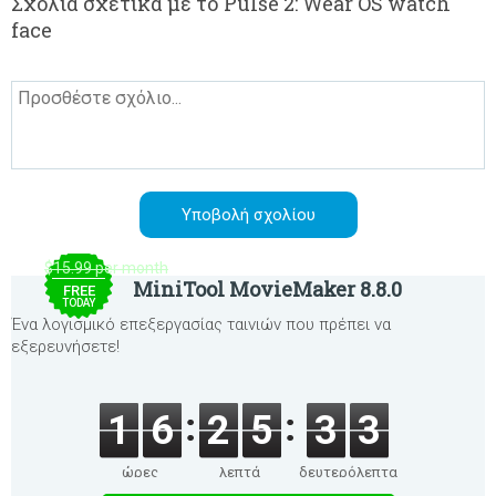
Σχόλια σχετικά με το Pulse 2: Wear OS watch
face
$15.99 per month
MiniTool MovieMaker 8.8.0
FREE
TODAY
Ένα λογισμικό επεξεργασίας ταινιών που πρέπει να
εξερευνήσετε!
1
6
2
5
3
3
ώρες
λεπτά
δευτερόλεπτα