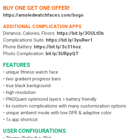
BUY ONE GET ONE OFFER!
https://amoledwatchfaces.com/bogo
ADDITIONAL COMPLICATION APPS
Distance, Calories, Floors:
https://bit.ly/3OULtDb
Complications Suite:
https://bit.ly/3yuRwr1
Phone Battery:
https://bit.ly/3c31hoz
Photo Complication:
bit.ly/3URpyQT
FEATURES
• unique fitness watch face
• two gradient progress bars
• true black background
• high resolution
• PNGQuant optimized layers > battery friendly
• 6x custom complications with many customization options
• unique ambient mode with low OPR & adaptive color
• 1x app shortcut
USER CONFIGURATIONS