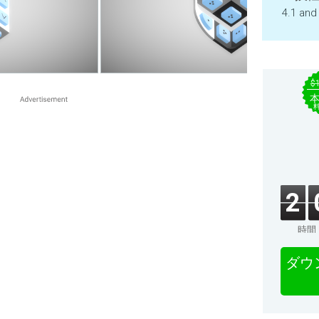
4.1 and
$
2
時間
ダウ