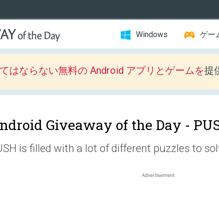
Windows
ゲー
はならない無料の Android アプリとゲームを
提
ndroid Giveaway of the Day -
PU
SH is filled with a lot of different puzzles to sol