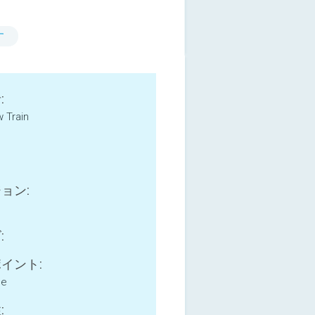
す
:
 Train
ョン:
:
イント:
ne
: