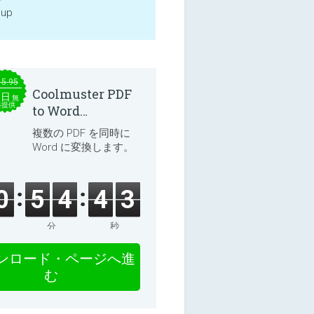
 up
15.95
Coolmuster PDF
本日
無
料提供
to Word
Converter 2.3.3
複数の PDF を同時に
Word に変換します。
0
5
4
4
3
分
秒
ンロード・ページへ進
む