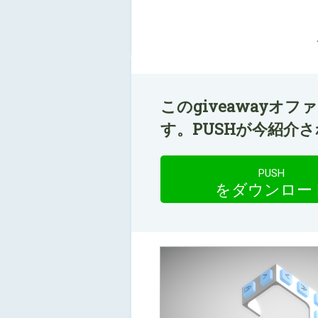
このgiveawayオ
す。PUSHが今紹介
PUSH
をダウンロー