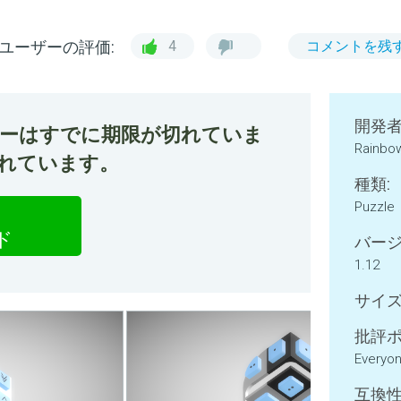
ユーザーの評価:
4
コメントを残
開発者
ファーはすでに期限が切れていま
Rainbow
されています。
種類:
Puzzle
ド
バージ
1.12
サイズ
批評ポ
Everyo
互換性