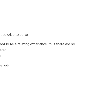
nt puzzles to solve.
ded to be a relaxing experience, thus there are no
ters.
s.
uzzle...