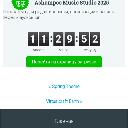
Ashampoo Music Studio 2025
FREE
TODAY
Программа для редактирования, организации и записи
песен и аудиокниг.
1
1
2
9
5
2
часов
минут
секунд
Перейти на страницу загрузки
« Spring Theme
Virtualcraft Earth »
Главная