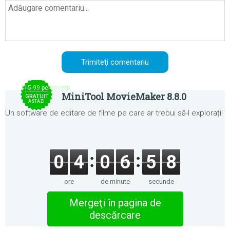
$15.99 per month
MiniTool MovieMaker 8.8.0
GRATUIT
ASTĂZI
Un software de editare de filme pe care ar trebui să-l explorați!
0
4
0
6
5
8
ore
de minute
secunde
Mergeţi în pagina de
descărcare