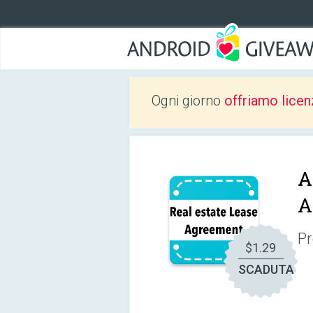
Ogni giorno
offriamo licen
A
A
Pr
$1.29
SCADUTA