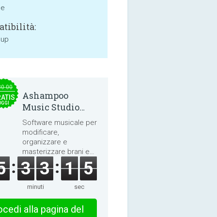
ne
tibilità:
 up
30.00
Ashampoo
ATIS
OGGI
Music Studio
2025
Software musicale per
modificare,
organizzare e
masterizzare brani e
audiolibri.
5
3
3
1
4
minuti
sec
cedi alla pagina del