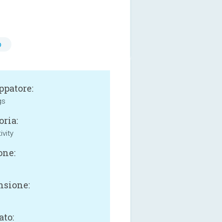
o
ppatore:
gs
oria:
ivity
one:
sione:
ato: