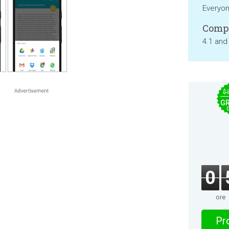
Everyo
Compa
4.1 and
$
GR
0
ore
Pro