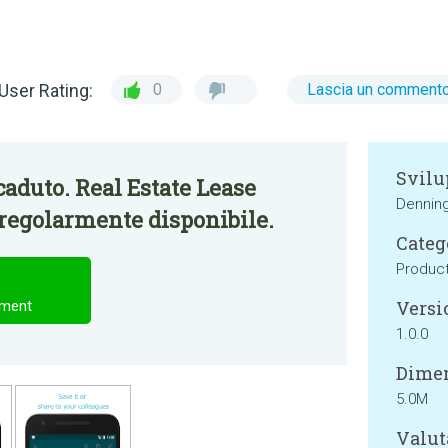
User Rating:
0
Lascia un comment
Svilu
aduto. Real Estate Lease
Dennin
regolarmente disponibile.
Categ
Product
Versi
ement
1.0.0
Dimen
5.0M
Valut