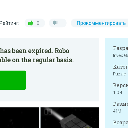
Рейтинг:
0
Прокомментировать
Разр
has been expired. Robo
Invex 
ble on the regular basis.
Катег
Puzzle
Верси
1.0.4
Разме
41M
Возра