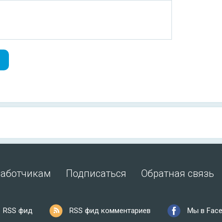
работчикам
Подписаться
Обратная связь
RSS фид
RSS фид комментариев
Мы в Fac