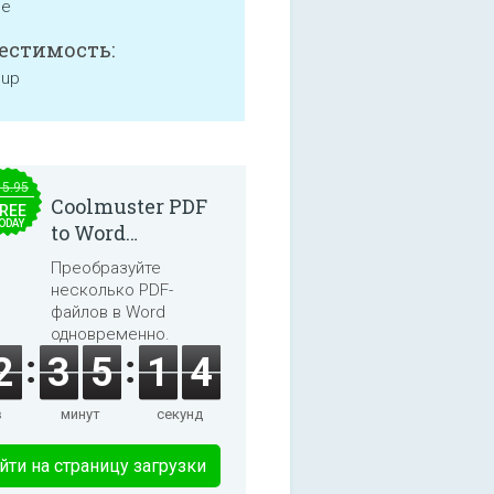
ne
естимость:
 up
15.95
Coolmuster PDF
REE
ODAY
to Word
Converter 2.3.3
Преобразуйте
несколько PDF-
файлов в Word
одновременно.
2
3
5
1
4
в
минут
секунд
йти на страницу загрузки