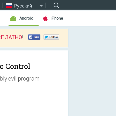
Русский
ы
Android
iPhone
СПЛАТНО
!
o Control
bly evil program