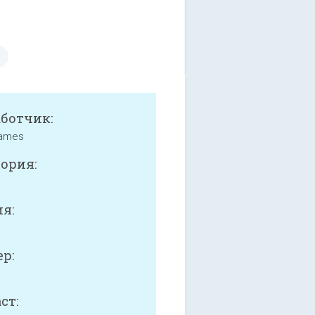
аботчик:
Games
ория:
я:
р:
ст: