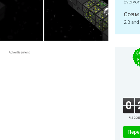
Everyo
Совм
2.3 and
$
F
T
0
часо
Пере