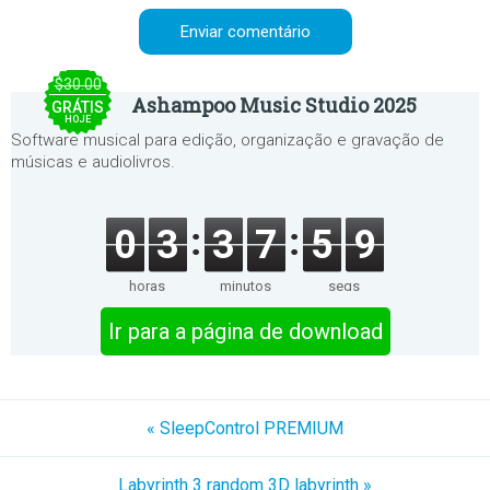
$30.00
Ashampoo Music Studio 2025
GRÁTIS
HOJE
Software musical para edição, organização e gravação de
músicas e audiolivros.
0
3
3
7
5
9
horas
minutos
segs
Ir para a página de download
« SleepControl PREMIUM
Labyrinth 3 random 3D labyrinth »