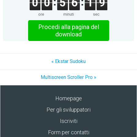
0
0
5
6
1
9
ore
minuti
sec
Procedi alla pagina del
download
« Ekstar Sudoku
Multiscreen Scroller Pro »
Homepage
Per gli sviluppatori
Iscriviti
Form per contatti