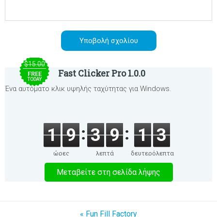
$15.00
Fast Clicker Pro 1.0.0
FREE
TODAY
Ένα αυτόματο κλικ υψηλής ταχύτητας για Windows.
1
9
3
9
1
3
ώρες
λεπτά
δευτερόλεπτα
Μεταβείτε στη σελίδα λήψης
« Fun Fill Factory