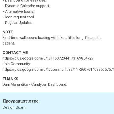
- Dashboard for easy use.
- Dynamic Calendar support.
- Alternative Icons.
- Icon request tool.
- Regular Updates.
NOTE
First time wallpapers loading will take a little long. Please be
patient.
CONTACT ME
https://plus.google.com/u/1/116072044173169854729
Join Community:
https://plus.google.com/u/1/communities/1172607614688565757
THANKS
Dani Mahardika - Candybar Dashboard.
Προγραμματιστής:
Design Quant