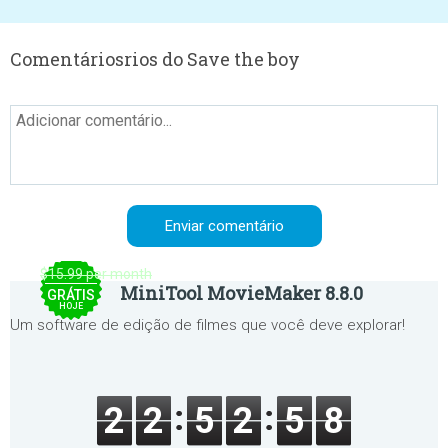
Comentáriosrios do Save the boy
$15.99 per month
MiniTool MovieMaker 8.8.0
GRÁTIS
HOJE
Um software de edição de filmes que você deve explorar!
2
2
5
2
5
8