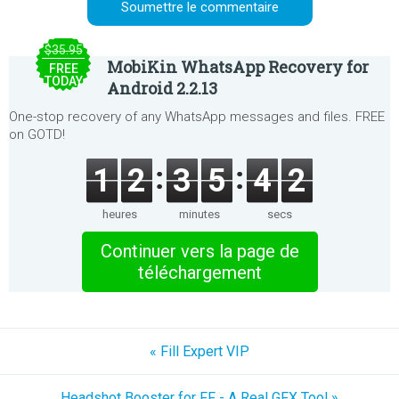
$35.95
MobiKin WhatsApp Recovery for
FREE
TODAY
Android 2.2.13
One-stop recovery of any WhatsApp messages and files. FREE
on GOTD!
1
2
3
5
4
2
heures
minutes
secs
Continuer vers la page de
téléchargement
« Fill Expert VIP
Headshot Booster for FF - A Real GFX Tool »