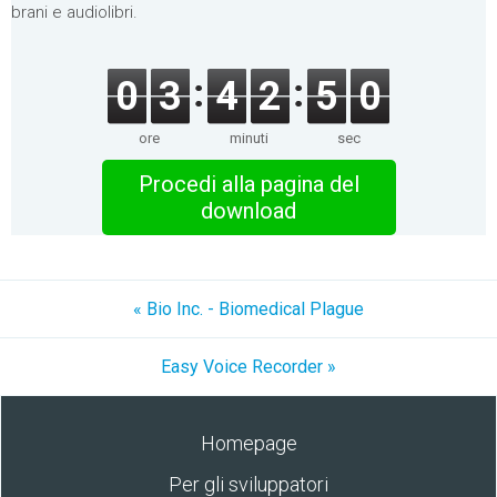
brani e audiolibri.
0
3
4
2
5
0
ore
minuti
sec
Procedi alla pagina del
download
« Bio Inc. - Biomedical Plague
Easy Voice Recorder »
Homepage
Per gli sviluppatori