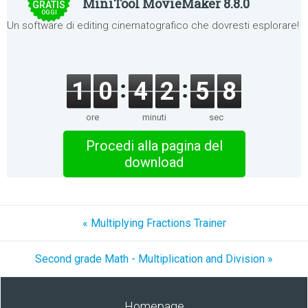
MiniTool MovieMaker 8.8.0
GRATIS
OGGI
Un software di editing cinematografico che dovresti esplorare!
1
0
4
2
5
8
ore
minuti
sec
Procedi alla pagina del
download
« Multiplying Fractions Trainer
Second grade Math - Multiplication and Division »
Homepage