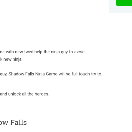
e with new twist.help the ninja guy to avoid
k new ninja
 guy, Shadow Falls Ninja Game will be full tough try to
and unlock all the heroes.
ow Falls