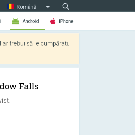
Română
i
Android
iPhone
l ar trebui să le cumpărați.
dow Falls
ist.