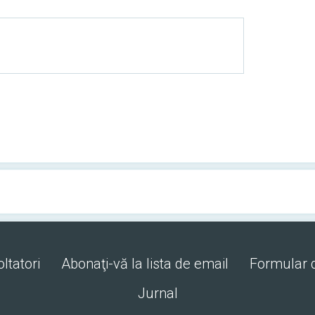
ltatori
Abonaţi-vă la lista de email
Formular 
Jurnal