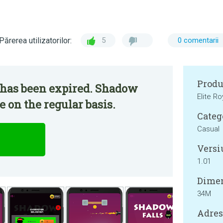
Părerea utilizatorilor:
5
0 comentarii
Produ
 has been expired. Shadow
Elite R
e on the regular basis.
Categ
Casual
Versi
1.01
Dimen
34M
Adresa