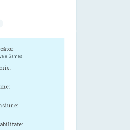
cător:
oyale Games
orie:
une:
siune:
bilitate: