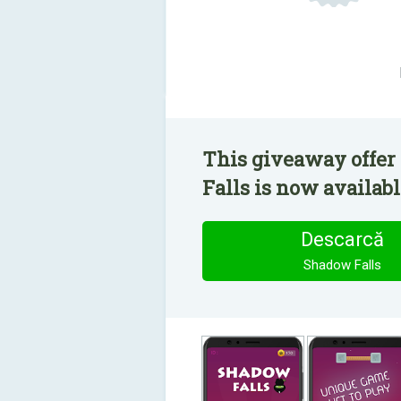
This giveaway offer
Falls is now availabl
Descarcă
Shadow Falls