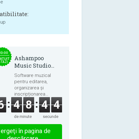
ne
tibilitate:
 up
30.00
Ashampoo
ATUIT
STĂZI
Music Studio
2025
Software muzical
pentru editarea,
organizarea și
inscripționarea
melodiilor și cărților
6
4
8
4
4
audio.
de minute
secunde
ergeţi în pagina de
descărcare