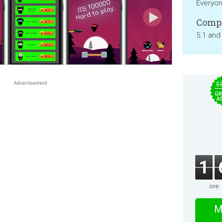
Everyo
Compa
5.1 and
$
GR
A
1
ore
M