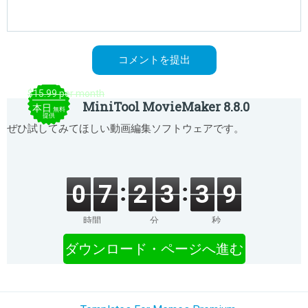
$15.99 per month
MiniTool MovieMaker 8.8.0
本日
無料
提供
ぜひ試してみてほしい動画編集ソフトウェアです。
0
7
2
3
3
9
時間
分
秒
ダウンロード・ページへ進む