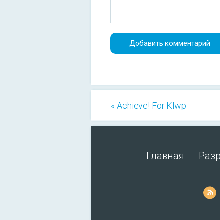
« Achieve! For Klwp
Главная
Раз