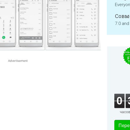
Everyo
Совм
7.0 and
$15
F
T
0
часо
Пере