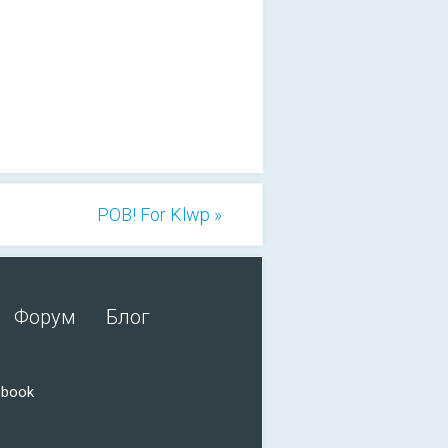
POB! For Klwp »
Форум
Блог
ebook