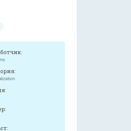
аботчик:
ms
ория:
lization
я:
р:
ст: