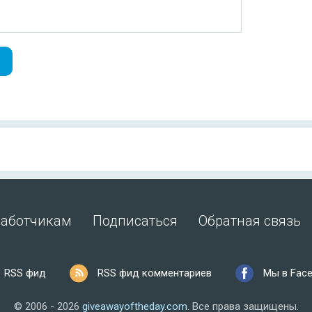
работчикам
Подписаться
Обратная связь
RSS фид
RSS фид комментариев
Мы в Fac
© 2006 - 2026
giveawayoftheday.com
.
Все права защищены.