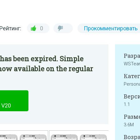
Рейтинг:
0
Прокомментировать
Разр
 has been expired. Simple
WSTea
ow available on the regular
Катег
Persona
Верси
1.1
 V20
Разме
3.6M
Возра