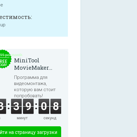
ne
естимость:
 up
.99 per month
MiniTool
REE
ODAY
MovieMaker
8.8.0
Программа для
видеомонтажа,
которую вам стоит
попробовать!
3
3
9
0
8
в
минут
секунд
йти на страницу загрузки