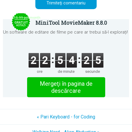
$15.99 per month
MiniTool MovieMaker 8.8.0
GRATUIT
ASTĂZI
Un software de editare de filme pe care ar trebui să-l explorați!
2
2
5
4
2
5
ore
de minute
secunde
Mergeţi în pagina de
descărcare
« Pari Keyboard - for Coding