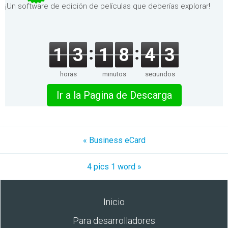
¡Un software de edición de películas que deberías explorar!
1
3
1
8
4
3
horas
minutos
segundos
Ir a la Pagina de Descarga
« Business eCard
4 pics 1 word »
Inicio
Para desarrolladores