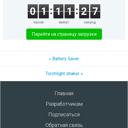
0
1
1
1
2
7
часов
минут
секунд
Перейти на страницу загрузки
« Battery Saver
Torchlight shaker »
Главная
Разработчикам
Подписаться
Обратная связь