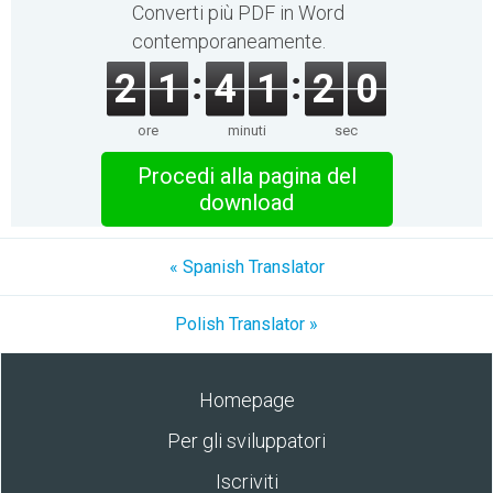
Converti più PDF in Word
contemporaneamente.
2
1
4
1
2
0
ore
minuti
sec
Procedi alla pagina del
download
« Spanish Translator
Polish Translator »
Homepage
Per gli sviluppatori
Iscriviti