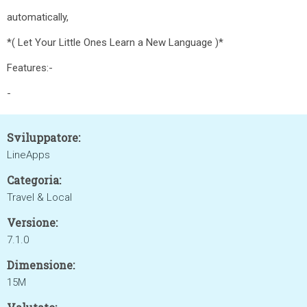
automatically,
*( Let Your Little Ones Learn a New Language )*
Features:-
-
Sviluppatore:
LineApps
Categoria:
Travel & Local
Versione:
7.1.0
Dimensione:
15M