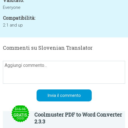
Valutato:
Everyone
Compatibilità:
2.1 and up
Commenti su Slovenian Translator
$15.95
Coolmuster PDF to Word Converter
GRATIS
OGGI
2.3.3