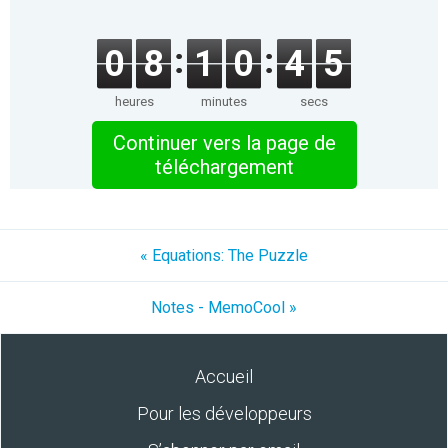
0
8
1
0
4
5
heures
minutes
secs
Continuer vers la page de
téléchargement
« Equations: The Puzzle
Notes - MemoCool »
Accueil
Pour les développeurs