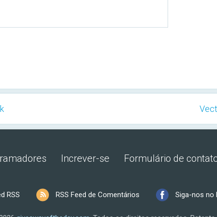
ck
Vect
gramadores
Increver-se
Formulário de contat
ed RSS
RSS Feed de Comentários
Siga-nos no