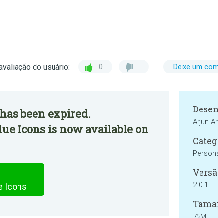
avaliação do usuário:
0
Deixe um com
Desen
has been expired.
Arjun A
ue Icons is now available on
Categ
Persona
Versã
2.0.1
e Icons
Tama
72M