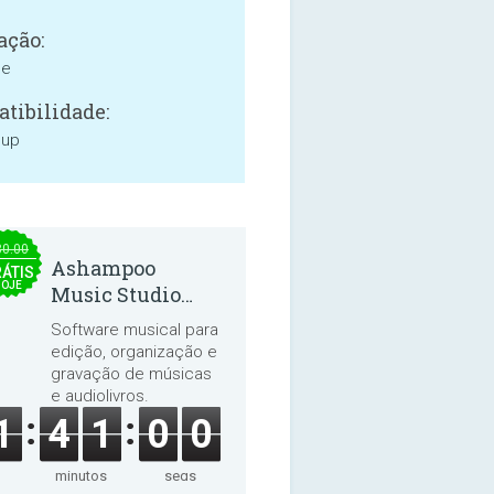
ação:
ne
tibilidade:
 up
30.00
Ashampoo
ÁTIS
HOJE
Music Studio
2025
Software musical para
edição, organização e
gravação de músicas
e audiolivros.
1
4
1
0
0
minutos
segs