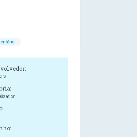
entário
volvedor:
rora
oria:
lization
o:
nho: