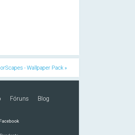
orScapes - Wallpaper Pack »
o
Fóruns
Blog
 Facebook