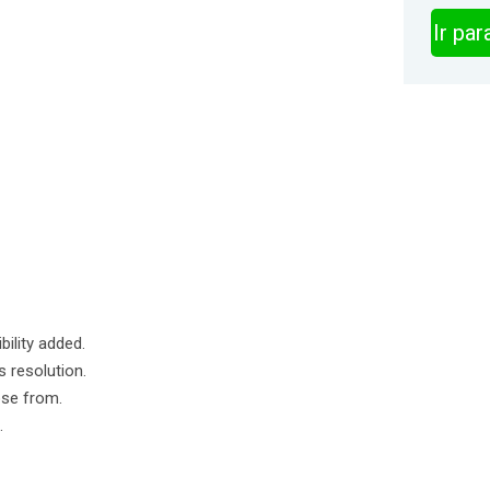
Ir pa
ility added.
s resolution.
ose from.
.