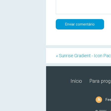
« Sunrise Gradient - Icon Pa
Início
Para pro
Fe