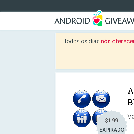
Todos os dias
nós oferece
A
B
Va
$1.99
EXPIRADO