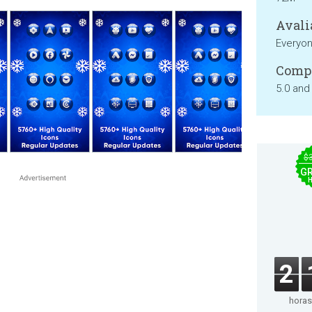
Avali
Everyo
Compa
5.0 and
$
GR
2
horas