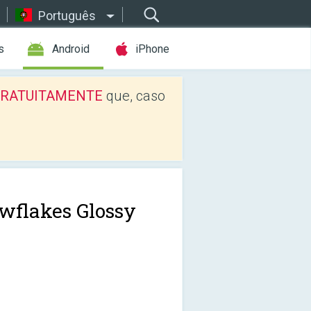
Português
s
Android
iPhone
os GRATUITAMENTE
que, caso
wflakes Glossy