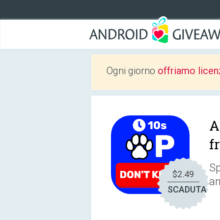
Ogni giorno
offriamo licen
A
f
Sp
$2.49
an
SCADUTA