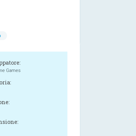
o
ppatore:
me Games
oria:
one:
sione: