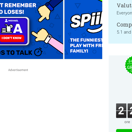
Valut
Everyo
Compa
5.1 and
$
GR
2
ore