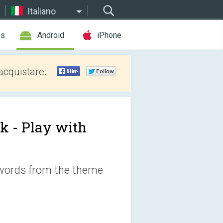
Italiano
es
Android
iPhone
acquistare.
ik - Play with
g words from the theme