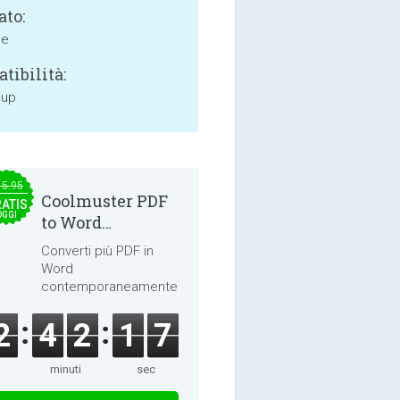
ato:
ne
tibilità:
 up
15.95
Coolmuster PDF
ATIS
OGGI
to Word
Converter 2.3.3
Converti più PDF in
Word
contemporaneamente.
2
4
2
1
6
minuti
sec