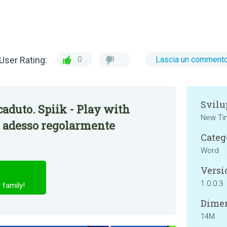
User Rating:
0
Lascia un comment
Svilu
aduto. Spiik - Play with
New Ti
è adesso regolarmente
Categ
Word
Versi
1.0.0.3
 family!
Dimen
14M