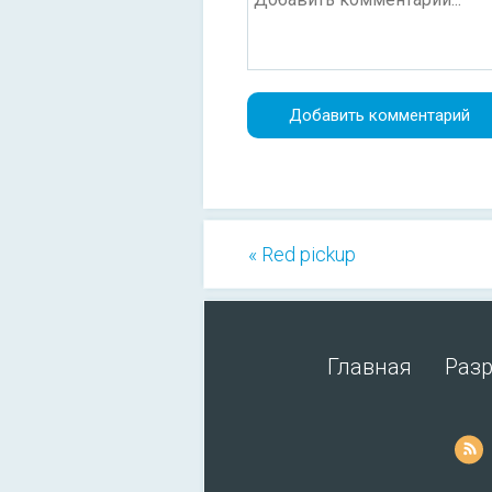
« Red pickup
Главная
Раз