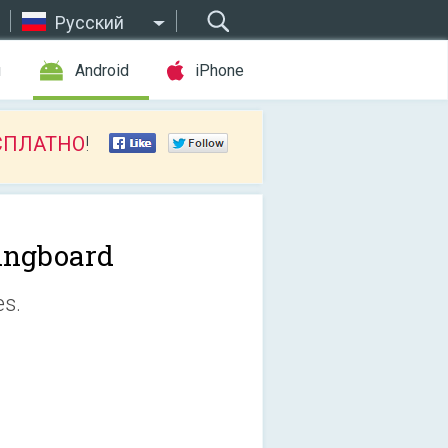
Русский
ы
Android
iPhone
СПЛАТНО
!
ingboard
es.