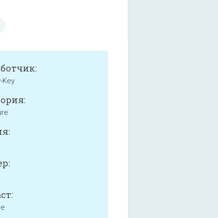
аботчик:
y-Key
ория:
ure
я:
р:
ст:
ne