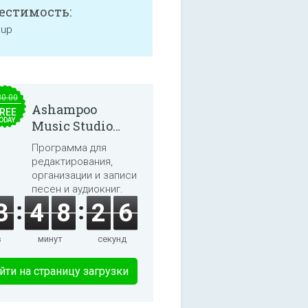
естимость:
 up
30.00
Ashampoo
REE
ODAY
Music Studio
2025
Программа для
редактирования,
организации и записи
песен и аудиокниг.
3
4
8
2
6
в
минут
секунд
йти на страницу загрузки