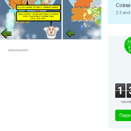
Совм
2.3 and
$
F
T
1
часо
Пере