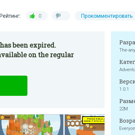
Рейтинг:
0
Прокомментировать
Разр
has been expired.
The-an
vailable on the regular
Катег
Advent
Верси
1.0.1
Разме
22M
Возра
Everyo