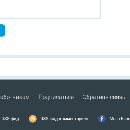
работчикам
Подписаться
Обратная связь
RSS фид
RSS фид комментариев
Мы в Fac