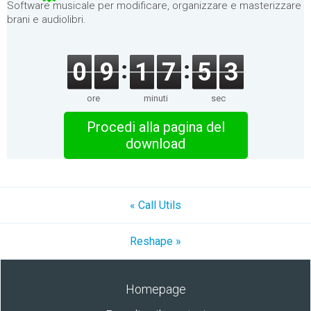
Software musicale per modificare, organizzare e masterizzare
brani e audiolibri.
0
9
1
7
5
3
ore
minuti
sec
Procedi alla pagina del
download
« Call Utils
Reshape »
Homepage