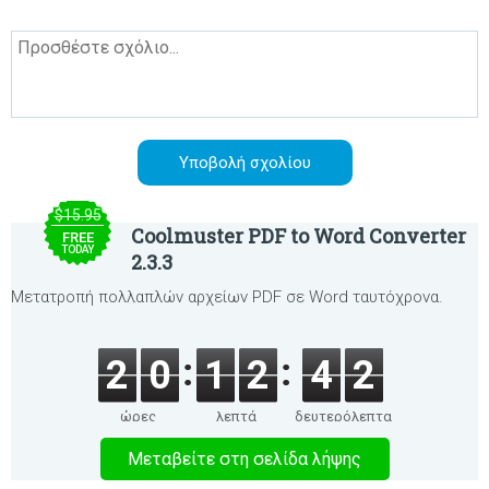
$15.95
Coolmuster PDF to Word Converter
FREE
TODAY
2.3.3
Μετατροπή πολλαπλών αρχείων PDF σε Word ταυτόχρονα.
2
0
1
2
4
2
ώρες
λεπτά
δευτερόλεπτα
Μεταβείτε στη σελίδα λήψης