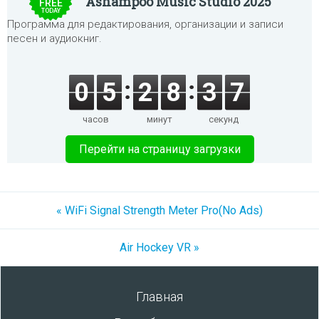
Ashampoo Music Studio 2025
FREE
TODAY
Программа для редактирования, организации и записи
песен и аудиокниг.
0
5
2
8
3
7
часов
минут
секунд
Перейти на страницу загрузки
« WiFi Signal Strength Meter Pro(No Ads)
Air Hockey VR »
Главная