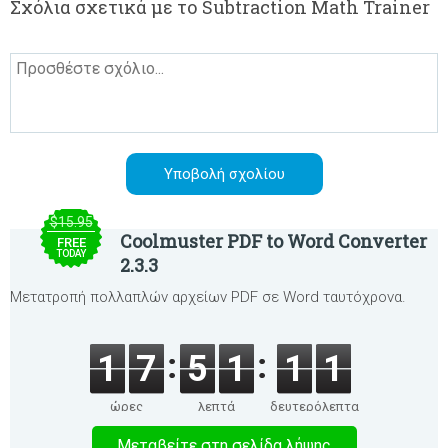
Σχόλια σχετικά με το Subtraction Math Trainer
$15.95
Coolmuster PDF to Word Converter
FREE
TODAY
2.3.3
Μετατροπή πολλαπλών αρχείων PDF σε Word ταυτόχρονα.
1
7
5
1
1
1
ώρες
λεπτά
δευτερόλεπτα
Μεταβείτε στη σελίδα λήψης