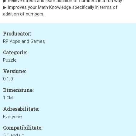
▶ Relieve stress and learn addition of numbers in a fun way.
▶ Improves your Math Knowledge specifically in terms of
addition of numbers.
Producător:
RP Apps and Games
Categorie:
Puzzle
Versiune:
0.1.0
Dimensiune:
1.0M
Adresabilitate:
Everyone
Compatibilitate:
5.0 and up