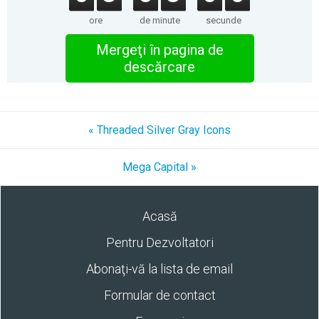
ore
de minute
secunde
Mergeţi în pagina de
descărcare
« Threaded Silver Gray Icons
Mega Capital »
Acasă
Pentru Dezvoltatori
Abonaţi-vă la lista de email
Formular de contact