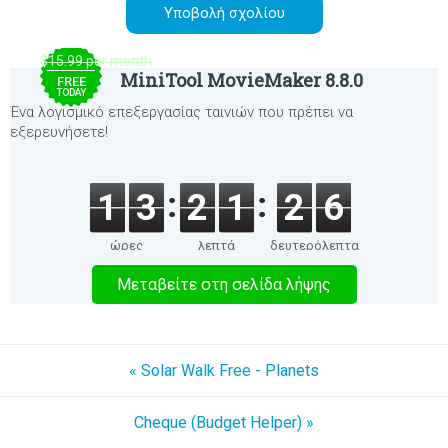
$15.99 per month
MiniTool MovieMaker 8.8.0
FREE
TODAY
Ένα λογισμικό επεξεργασίας ταινιών που πρέπει να
εξερευνήσετε!
1
3
2
1
2
6
ώρες
λεπτά
δευτερόλεπτα
Μεταβείτε στη σελίδα λήψης
« Solar Walk Free - Planets
Cheque (Budget Helper) »