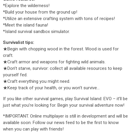
*Explore the wilderness!
*Build your house from the ground up!
*Utilize an extensive crafting system with tons of recipes!
*Meet the island fauna!
*Island survival sandbox simulator.
Survivalist tips:
★Begin with chopping wood in the forest. Wood is used for
craft.
★Craft armor and weapons for fighting wild animals.
★Don’t starve, survivor: collect all available resources to keep
yourself fed.
★Craft everything you might need.
★Keep track of your health, or you won’t survive…
If you like other survival games, play Survival Island: EVO – it’ll be
just what you’re looking for. Begin your survival adventure now!
*IMPORTANT. Online multiplayer is still in development and will be
available soon. Follow our news feed to be the first to know
when you can play with friends!