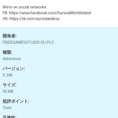
We’re on social networks:
FB: https://www.facebook.com/SurvivalWorldIsland
VK: https://vk.com/survislandevo
開発者:
PRIDEGAMESSTUDIO OU PLC
種類:
Adventure
バージョン:
3.248
サイズ:
95 MB
批評ポイント:
Teen
互換性: