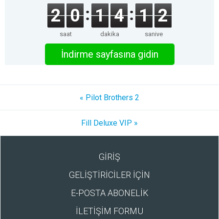
2
0
1
4
1
2
saat
dakika
saniye
İndirme sayfasına gidin
« Pilot Brothers 2
Fill Deluxe VIP »
GİRİŞ
GELİŞTİRİCİLER İÇİN
E-POSTA ABONELİK
İLETİŞİM FORMU