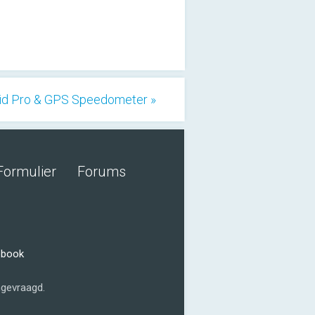
id Pro & GPS Speedometer »
Formulier
Forums
ebook
gevraagd.