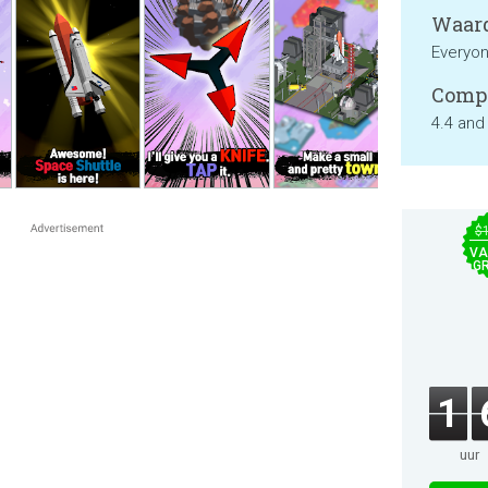
Waard
Everyo
Compa
4.4 and
$
VA
GR
1
uur