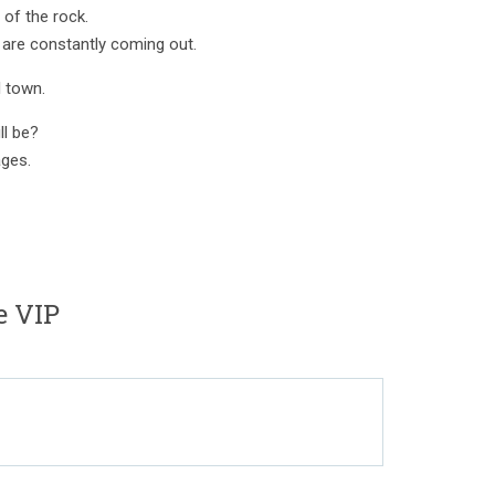
of the rock.
s are constantly coming out.
l town.
ll be?
ages.
e VIP