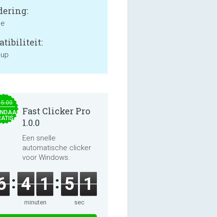
ering:
ne
tibiliteit:
 up
15.00
Fast Clicker Pro
NDAAG
ATIS
1.0.0
Een snelle
automatische clicker
voor Windows.
6
4
1
5
1
minuten
sec