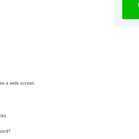
se a wide screen.
cks.
word?