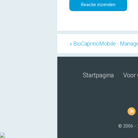
« BioCaprinoMobile - Manag
Startpagina
Voor 
© 2006 -