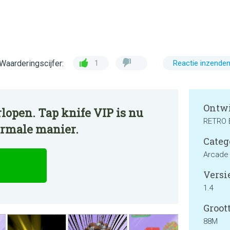
Waarderingscijfer:
1
Reactie inzende
Ontwi
lopen. Tap knife VIP is nu
RETRO 
ormale manier.
Categ
Arcade
Versie
1.4
Groott
88M