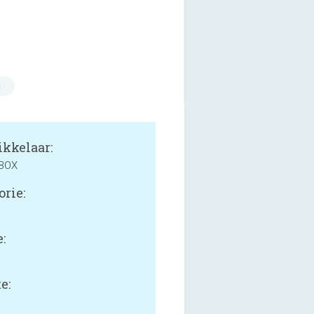
n
kkelaar:
BOX
orie:
:
e: