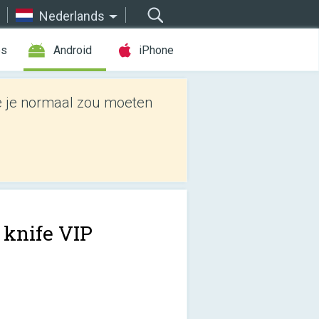
Nederlands
es
Android
iPhone
e je normaal zou moeten
 knife VIP