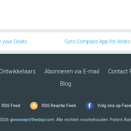
e your Goats
Gyro Compass App for Andro
Ontwikkelaars
Abonneren via E-mail
Contact 
Blog
RSS Feed
RSS Reactie Feed
Volg ons op Fac
 2026
giveawayoftheday.com
.
Alle rechten voorbehouden.
Patent Aan