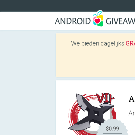
We bieden dagelijks
GRA
A
An
$0.99