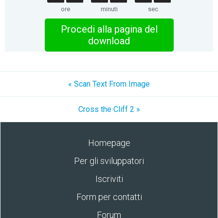
ore
minuti
sec
Procedi alla pagina del
download
« Scan Text From Image
Cross the Cliff 2 »
Homepage
Per gli sviluppatori
Iscriviti
Form per contatti
Forum