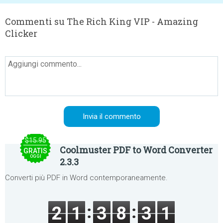
Commenti su The Rich King VIP - Amazing
Clicker
$15.95
Coolmuster PDF to Word Converter
GRATIS
OGGI
2.3.3
Converti più PDF in Word contemporaneamente.
2
1
3
8
3
1