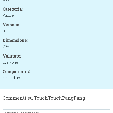
Categoria:
Puzzle
Versione:
0.1
Dimensione:
29M
Valutato:
Everyone
Compatibilità:
4.4 and up
Commenti su TouchTouchPangPang