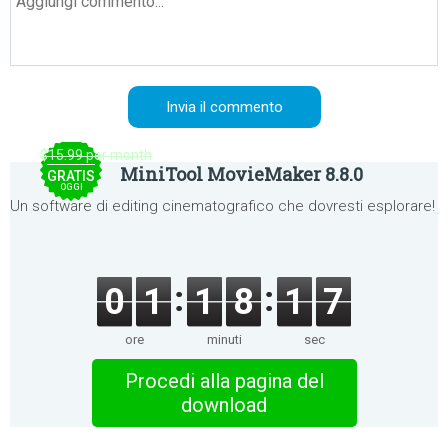
$15.99 per month
MiniTool MovieMaker 8.8.0
GRATIS
OGGI
Un software di editing cinematografico che dovresti esplorare!
0
1
1
8
1
7
ore
minuti
sec
Procedi alla pagina del
download