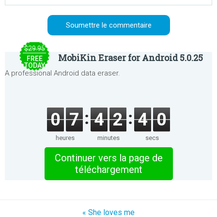
$29.95
MobiKin Eraser for Android 5.0.25
FREE
TODAY
A professional Android data eraser.
0
7
4
2
4
0
heures
minutes
secs
Continuer vers la page de
téléchargement
« She loves me