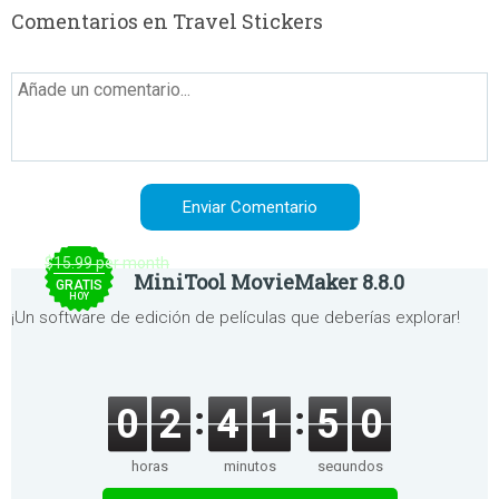
Comentarios en Travel Stickers
$15.99 per month
MiniTool MovieMaker 8.8.0
GRATIS
HOY
¡Un software de edición de películas que deberías explorar!
0
2
4
1
5
0
horas
minutos
segundos