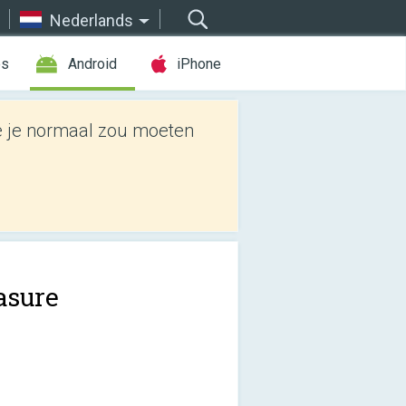
Nederlands
es
Android
iPhone
e je normaal zou moeten
asure