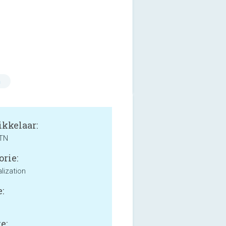
n
kkelaar:
TN
orie:
lization
:
e: