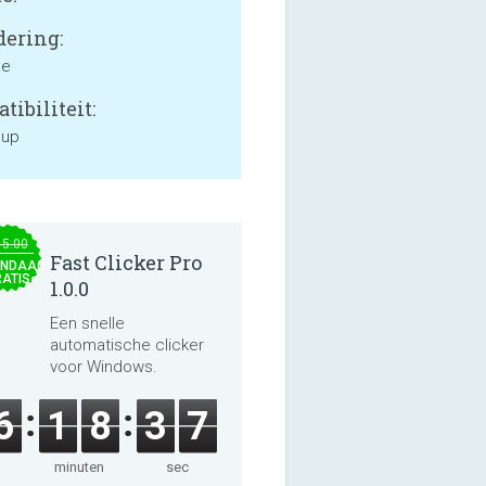
ering:
ne
tibiliteit:
 up
15.00
Fast Clicker Pro
NDAAG
ATIS
1.0.0
Een snelle
automatische clicker
voor Windows.
6
1
8
3
7
minuten
sec