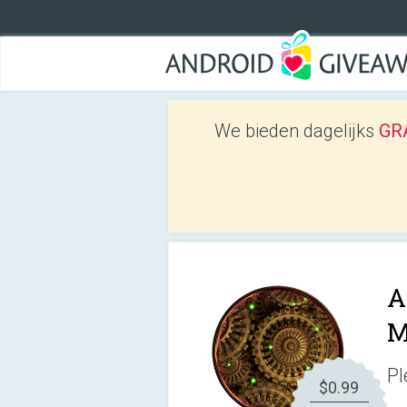
We bieden dagelijks
GRA
A
M
Pl
$0.99