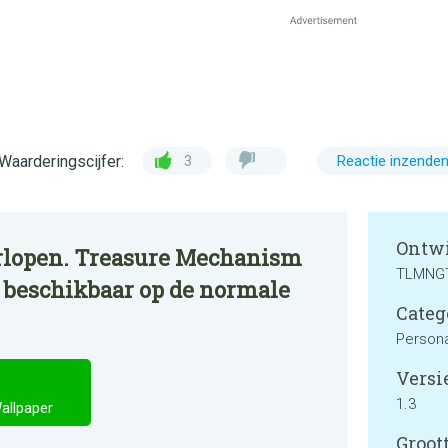
Waarderingscijfer:
3
Reactie inzende
Ontwi
rlopen. Treasure Mechanism
TLMNG
u beschikbaar op de normale
Categ
Persona
Versie
1.3
allpaper
Groott