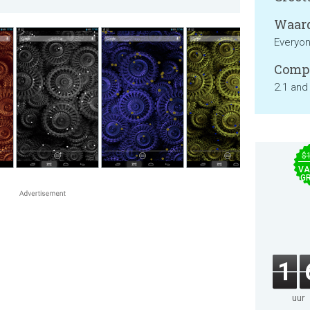
Waard
Everyo
Compa
2.1 and
$
VA
GR
1
uur