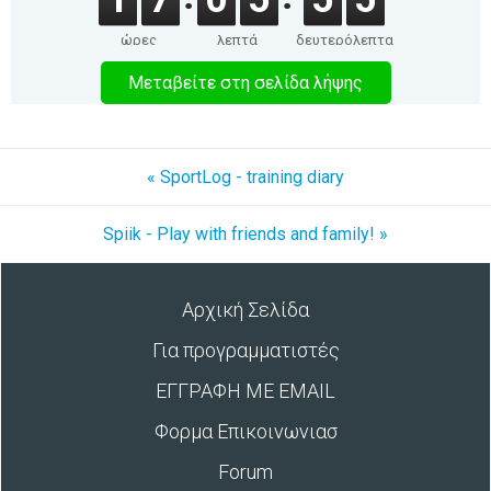
ώρες
λεπτά
δευτερόλεπτα
Μεταβείτε στη σελίδα λήψης
« SportLog - training diary
Spiik - Play with friends and family! »
Αρχική Σελίδα
Για προγραμματιστές
ΕΓΓΡΑΦΗ ΜΕ EMAIL
Φορμα Επικοινωνιασ
Forum