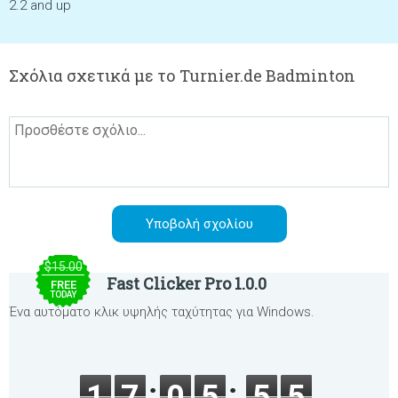
2.2 and up
Σχόλια σχετικά με το Turnier.de Badminton
$15.00
Fast Clicker Pro 1.0.0
FREE
TODAY
Ένα αυτόματο κλικ υψηλής ταχύτητας για Windows.
1
7
0
5
5
5