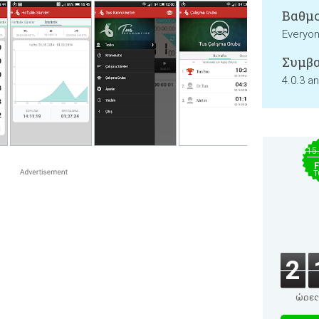
Βαθμο
Everyo
Συμβα
4.0.3 a
$15
F
T
2
ώρες