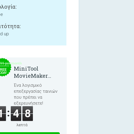
λογία:
ne
τότητα:
nd up
.99 per month
MiniTool
REE
ODAY
MovieMaker
8.8.0
Ένα λογισμικό
επεξεργασίας ταινιών
που πρέπει να
εξερευνήσετε!
1
4
8
λεπτά