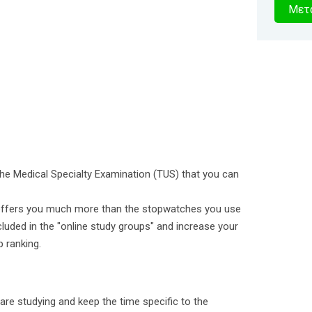
3
Μετα
δευτερό
e Medical Specialty Examination (TUS) that you can
 offers you much more than the stopwatches you use
cluded in the "online study groups" and increase your
 ranking.
re studying and keep the time specific to the