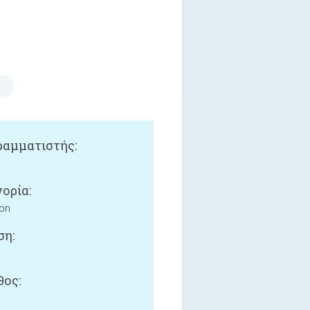
αμματιστής:
ορία:
ion
ση:
ος: