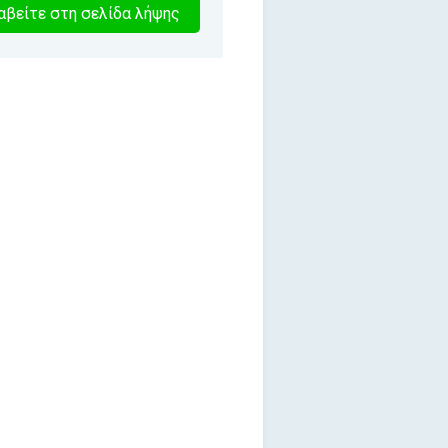
2
βείτε στη σελίδα λήψης
λεπτα