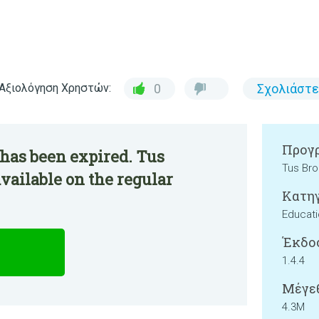
Αξιολόγηση Χρηστών:
0
Σχολιάστε
Προγρ
has been expired. Tus
Tus Bro
ailable on the regular
Κατηγ
Educat
Έκδο
1.4.4
Μέγεθ
4.3M