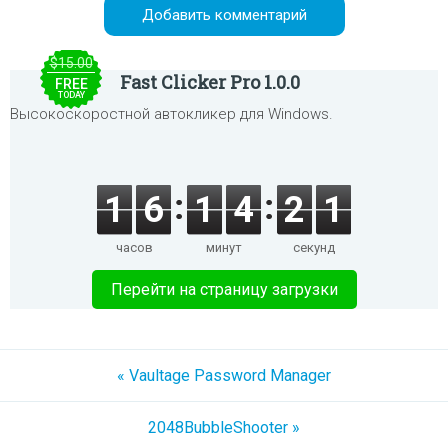
$15.00
Fast Clicker Pro 1.0.0
FREE
TODAY
Высокоскоростной автокликер для Windows.
1
6
1
4
2
1
часов
минут
секунд
Перейти на страницу загрузки
« Vaultage Password Manager
2048BubbleShooter »