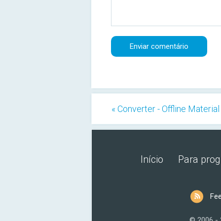
« Converter - Offline Materi
Início
Para pro
Fe
© 2006 -