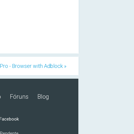
Pro - Browser with Adblock »
o
Fóruns
Blog
 Facebook
Pendente.