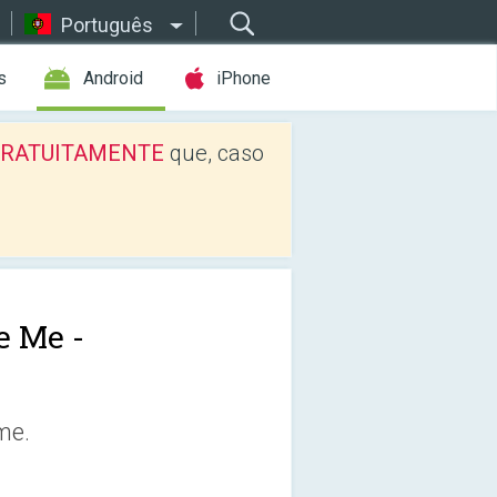
Português
s
Android
iPhone
os GRATUITAMENTE
que, caso
e Me -
me.