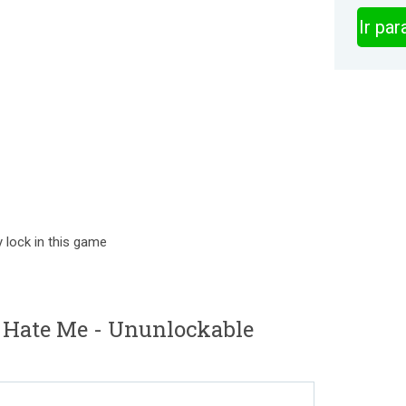
Ir pa
y lock in this game
 Hate Me - Ununlockable