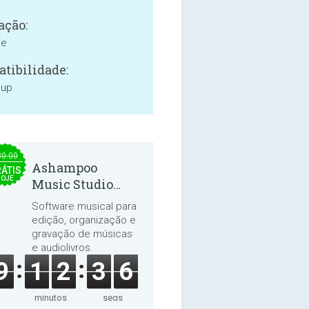
ação:
ne
tibilidade:
 up
30.00
Ashampoo
ÁTIS
HOJE
Music Studio
2025
Software musical para
edição, organização e
gravação de músicas
e audiolivros.
9
1
2
3
5
minutos
segs