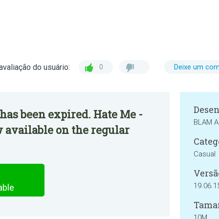
avaliação do usuário:
0
Deixe um com
Desen
has been expired. Hate Me -
BLAM A
available on the regular
Categ
Casual
Versã
19.06.1
able
Tama
10M