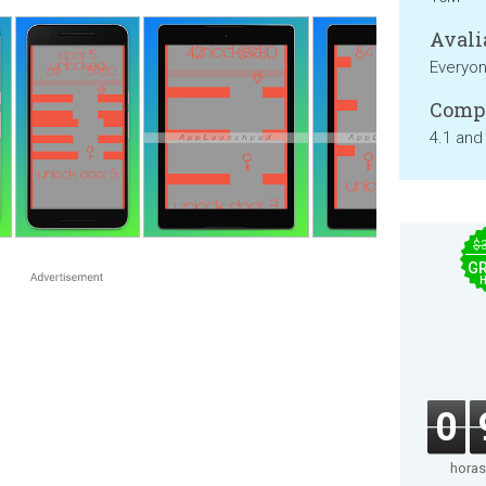
Avali
Everyo
Compa
4.1 and
$
GR
0
horas