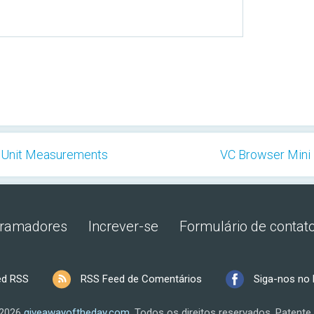
al Unit Measurements
VC Browser Mini 
gramadores
Increver-se
Formulário de contat
ed RSS
RSS Feed de Comentários
Siga-nos no
 2026
giveawayoftheday.com
.
Todos os direitos reservados.
Patente 