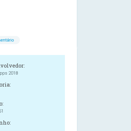
entário
volvedor:
pps 2018
oria:
o:
51
nho: