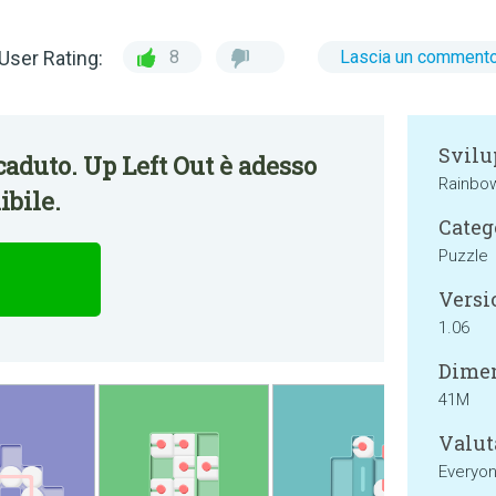
User Rating:
8
Lascia un comment
Svilu
aduto. Up Left Out è adesso
Rainbow
bile.
Categ
Puzzle
Versi
1.06
Dimen
41M
Valut
Everyo