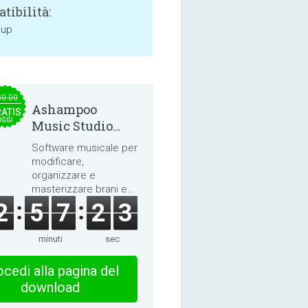
tibilità:
 up
30.00
Ashampoo
ATIS
OGGI
Music Studio
2025
Software musicale per
modificare,
organizzare e
masterizzare brani e
audiolibri.
2
5
7
2
3
minuti
sec
cedi alla pagina del
download