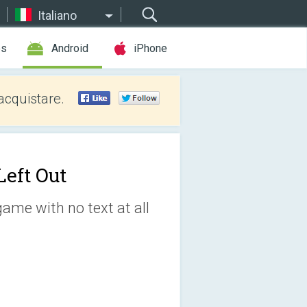
Italiano
es
Android
iPhone
acquistare.
Left Out
ame with no text at all