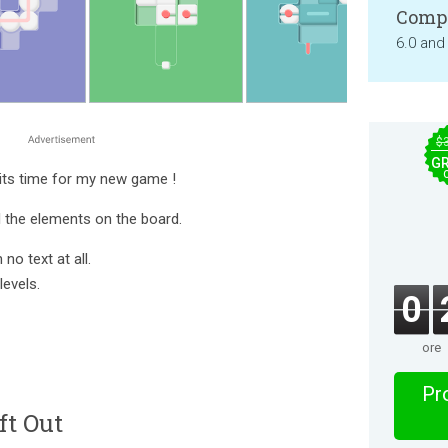
Compa
6.0 and
$
GR
 its time for my new game !
ll the elements on the board.
no text at all.
levels.
0
ore
Pro
ft Out