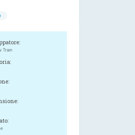
o
ppatore:
 Train
oria:
one:
sione:
ato:
ne