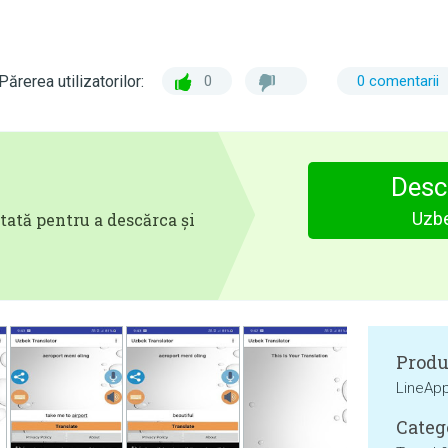
Părerea utilizatorilor:
0
0 comentarii
Desc
Uzbe
tată pentru a descărca și
Produ
LineAp
Categ