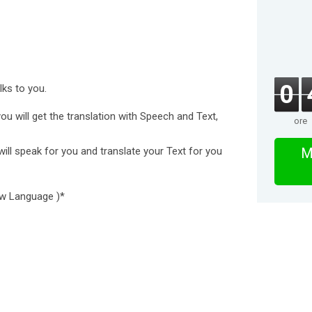
0
lks to you.
you will get the translation with Speech and Text,
ore
ill speak for you and translate your Text for you
M
ew Language )*