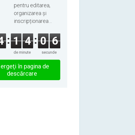
pentru editarea,
organizarea și
inscripționarea
melodiilor și cărților
audio.
4
1
4
0
6
de minute
secunde
ergeţi în pagina de
descărcare