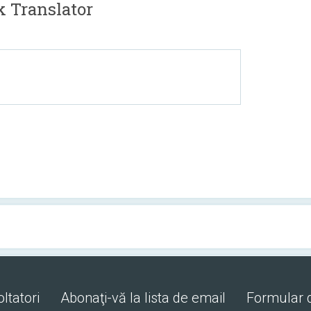
k Translator
ltatori
Abonaţi-vă la lista de email
Formular 