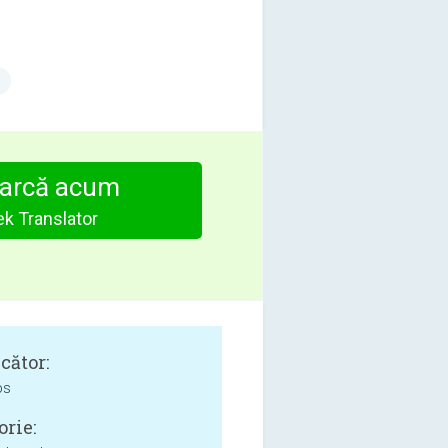
arcă acum
k Translator
cător:
ps
orie: