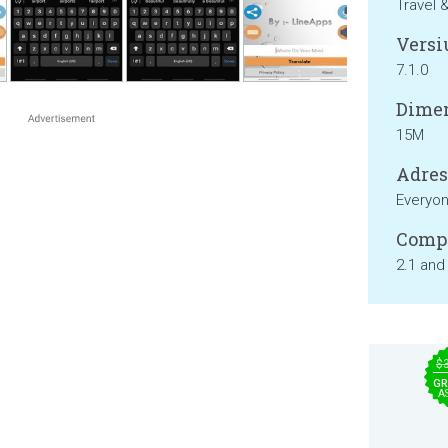
Travel 
Versi
7.1.0
Dimen
15M
Adresa
Everyo
Compa
2.1 and
$
GR
A