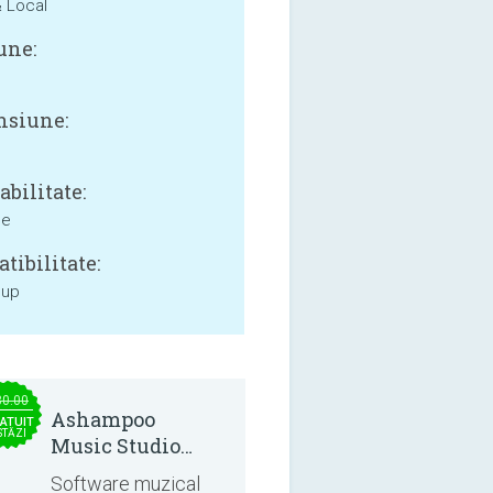
& Local
une:
siune:
bilitate:
ne
tibilitate:
 up
30.00
Ashampoo
ATUIT
STĂZI
Music Studio
2025
Software muzical